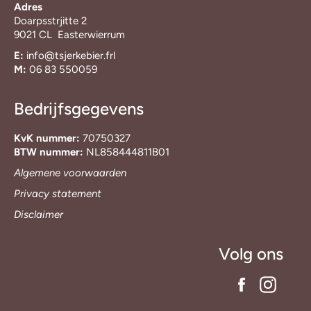
Adres
Doarpsstrjitte 2
9021 CL Easterwierrum
E:
info@tsjerkebier.frl
M:
06 83 550059
Bedrijfsgegevens
KvK nummer:
70750327
BTW nummer:
NL858444811B01
Algemene voorwaarden
Privacy statement
Disclaimer
Volg ons
Facebook
Insta