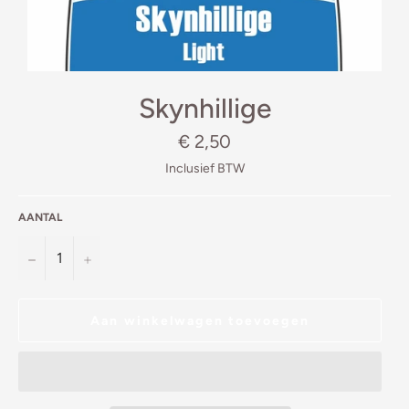
Skynhillige
Normale
€ 2,50
prijs
Inclusief BTW
AANTAL
−
+
Aan winkelwagen toevoegen