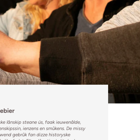
kebier
ke lânskip steane ús, faak ieuwenâlde,
enskipssin, ienzens en smûkens. De missy
ieuwend gebrûk fan dizze historyske