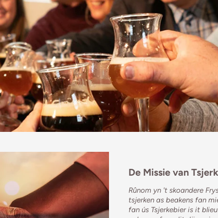
De Missie van Tsjer
Rûnom yn 't skoandere Frys
tsjerken as beakens fan mi
fan ús Tsjerkebier is it bl