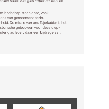
like ferlet. Elts glês stipet dit doel en
ese landschap staan onze, vaak
kens van gemeenschapszin,
eid. De missie van ons Tsjerkebier is het
historische gebouwen voor deze diep-
eder glas levert daar een bijdrage aan.